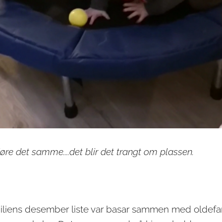
gjøre det samme....det blir det trangt om plassen.
amiliens desember liste var basar sammen med oldefar.