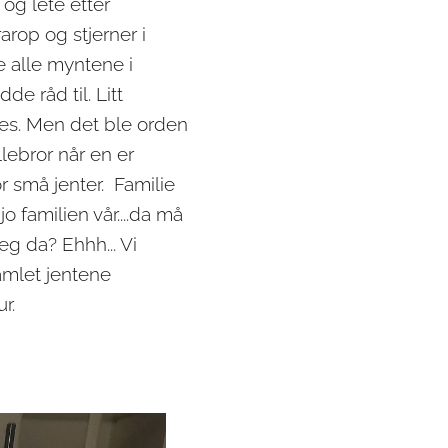
og lete etter
arop og stjerner i
e alle myntene i
 råd til. Litt
pes. Men det ble orden
llebror når en er
or små jenter. Familie
 familien vår....da må
eg da? Ehhh... Vi
amlet jentene
r.