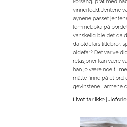
korsang, prat med nab
vinnerlodd. Jentene va
øynene passet jentene
lommeboka på bordet o
vanskelig ble det da 
da oldefars lillebror, 
oldefar? Det var veldi
relasjoner kan være va
han jo være noe til me
måtte finne på et ord
gevinstene i armene og
Livet tar ikke juleferie.