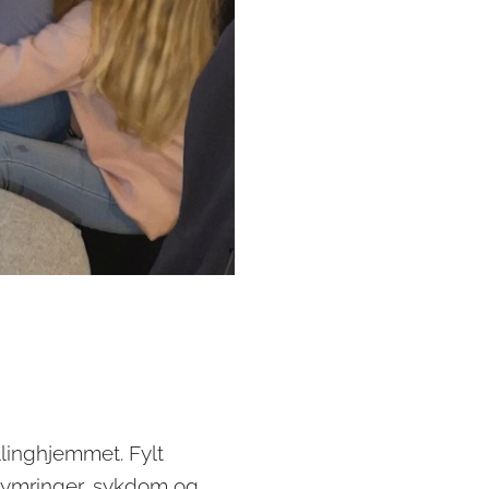
llinghjemmet. Fylt
ekymringer, sykdom og