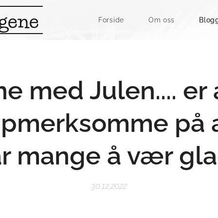
ngene
Forside
Om oss
Blog
ne med Julen.... er 
oppmerksomme på 
r mange å vær gla
30.12.2022