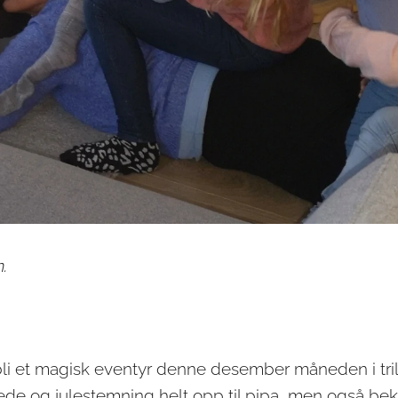
.
 bli et magisk eventyr denne desember måneden i tri
ede og julestemning helt opp til pipa, men også b