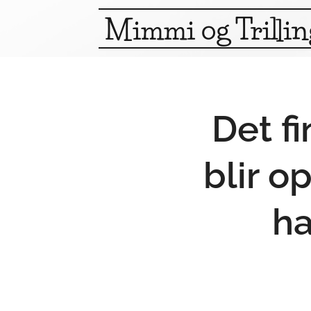
Mimmi og Trilli
Det fi
blir 
ha