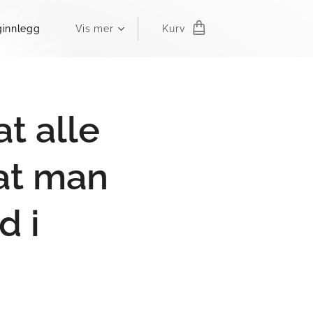
ginnlegg
Vis mer
Kurv
at alle
at man
d i