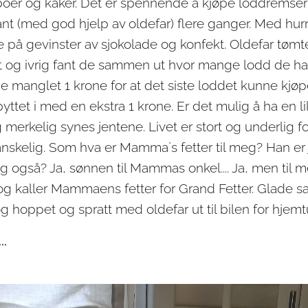
oer og kaker. Det er spennende å kjøpe loddremser 
nt (med god hjelp av oldefar) flere ganger. Med hurr
 på gevinster av sjokolade og konfekt. Oldefar tømt
g ivrig fant de sammen ut hvor mange lodd de hadde
de manglet 1 krone for at det siste loddet kunne kjø
spyttet i med en ekstra 1 krone. Er det mulig å ha en li
g merkelig synes jentene. Livet er stort og underlig f
nskelig. Som hva er Mamma`s fetter til meg? Han er jo
g også? Ja, sønnen til Mammas onkel.... Ja, men til m
 og kaller Mammaens fetter for Grand Fetter. Glade s
 hoppet og spratt med oldefar ut til bilen for hjemtu
..