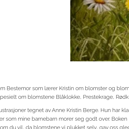
m Bestemor som lærer Kristin om blomster og bloms
r spesielt om blomstene Blåklokke, Prestekrage, Rød
ustrasjoner tegnet av Anne Kristin Berge. Hun har kl
jer som mine barnebarn morer seg godt over. Boken 
 om du vil, da blomstene vi plukket selv, gav oss gl