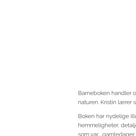
Barneboken handler o
naturen. Kristin lære
Boken har nydelige ill
hemmeligheter, detal
som var.....gamledager