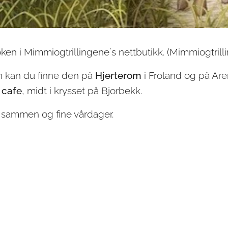
en i Mimmiogtrillingene`s nettbutikk. (Mimmiogtril
n kan du finne den på
Hjerterom
i Froland og på Are
 cafe
, midt i krysset på Bjorbekk.
 sammen og fine vårdager.