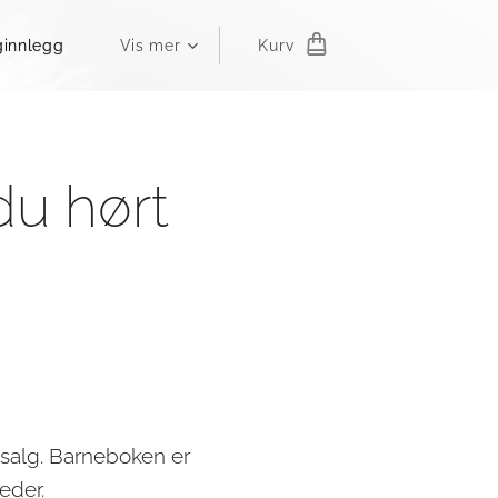
ginnlegg
Vis mer
Kurv
du hørt
i salg. Barneboken er
leder.