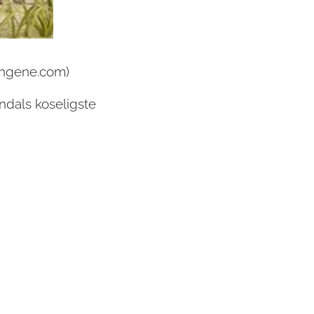
lingene.com)
ndals koseligste