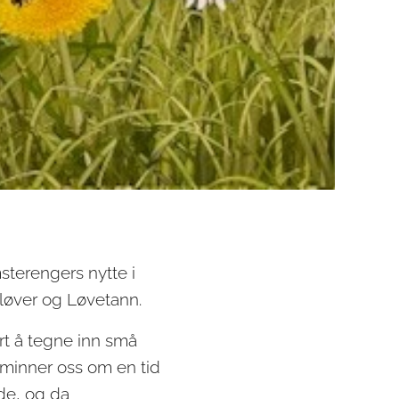
terengers nytte i
kløver og Løvetann.
art å tegne inn små
minner oss om en tid
ede, og da