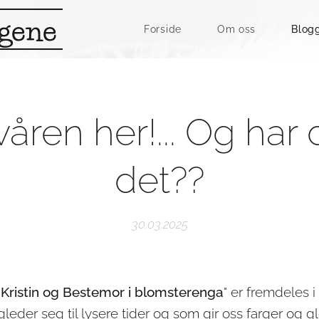
ngene
Forside
Om oss
Blog
våren her!... Og har 
det??
30.03.2025
"
Kristin og Bestemor i blomsterenga
" er fremdeles 
leder seg til lysere tider og som gir oss farger og g