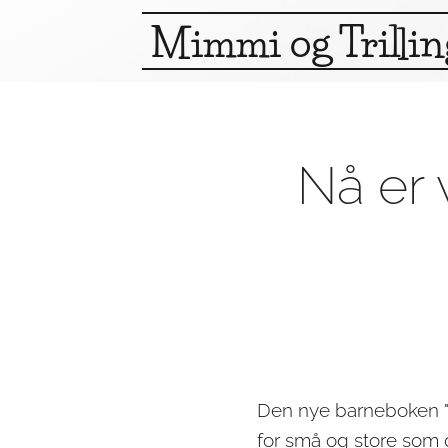
Mimmi og Trilli
Nå er 
Den nye barneboken 
for små og store som g